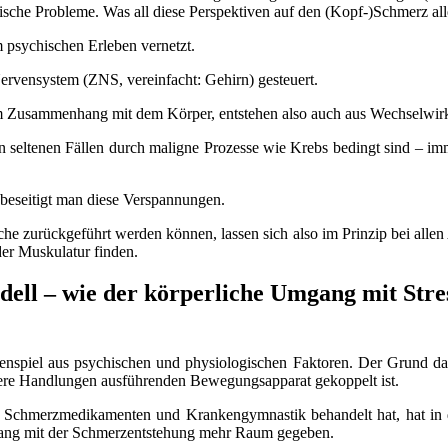
sche Probleme. Was all diese Perspektiven auf den (Kopf-)Schmerz alle
m psychischen Erleben vernetzt.
ervensystem (ZNS, vereinfacht: Gehirn) gesteuert.
m Zusammenhang mit dem Körper, entstehen also auch aus Wechselwir
n seltenen Fällen durch maligne Prozesse wie Krebs bedingt sind – i
beseitigt man diese Verspannungen.
ache zurückgeführt werden können, lassen sich also im Prinzip bei a
er Muskulatur finden.
dell – wie der körperliche Umgang mit Str
nspiel aus psychischen und physiologischen Faktoren. Der Grund daf
sere Handlungen ausführenden Bewegungsapparat gekoppelt ist.
it Schmerzmedikamenten und Krankengymnastik behandelt hat, hat in 
ang mit der Schmerzentstehung mehr Raum gegeben.