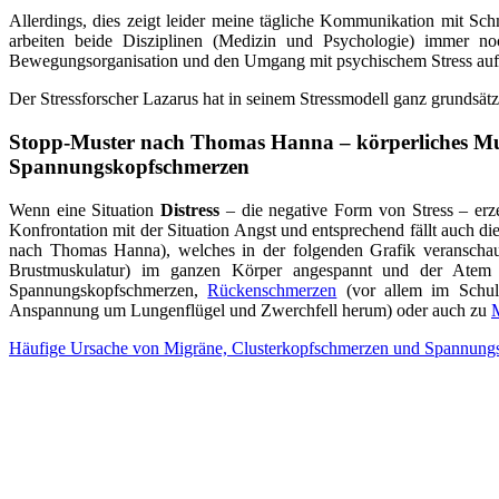
Allerdings, dies zeigt leider meine tägliche Kommunikation mit Sc
arbeiten beide Disziplinen (Medizin und Psychologie) immer no
Bewegungsorganisation und den Umgang mit psychischem Stress aufei
Der Stressforscher Lazarus hat in seinem Stressmodell ganz grundsätz
Stopp-Muster nach Thomas Hanna – körperliches Mus
Spannungskopfschmerzen
Wenn eine Situation
Distress
– die negative Form von Stress – erzeu
Konfrontation mit der Situation Angst und entsprechend fällt auch d
nach Thomas Hanna), welches in der folgenden Grafik veranschau
Brustmuskulatur) im ganzen Körper angespannt und der Atem w
Spannungskopfschmerzen,
Rückenschmerzen
(vor allem im Schul
Anspannung um Lungenflügel und Zwerchfell herum) oder auch zu
Häufige Ursache von Migräne, Clusterkopfschmerzen und Spannungsk