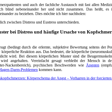
hmerzpatienten und auch der fachliche Austausch mit fast allen Med
ch blind nebeneinander her und nicht zusammen. Das heißt, es i
nander zu beziehen. Dies möchte ich hier nachholen:
lich zwischen Distress und Eustress unterschieden.
ter bei Distress und häufige Ursache von Kopfschmer
gt (bedingt durch die erlernte, subjektive Bewertung seitens der Per
ie körperliche Reaktion aus. Das bedeutet, die körperliche (neuromus
licht wird. Bei diesem körperlichen Muster sind die Beugermuskeln
ird angehalten. Vereinfacht gesagt verbleibt der Mensch in d
ter-Nackenbereich), psychischen Beschwerden wie
Ängsten
(empfu
Magen-Darm-Problemen
kommen kann.
opfschmerzen: Körperschema der Angst – Verharren in der forcierte