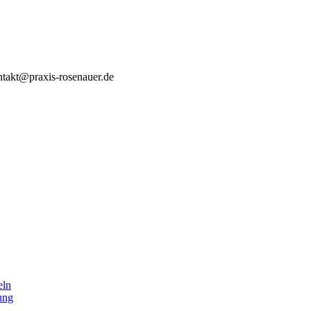
ntakt@praxis-rosenauer.de
eln
ung