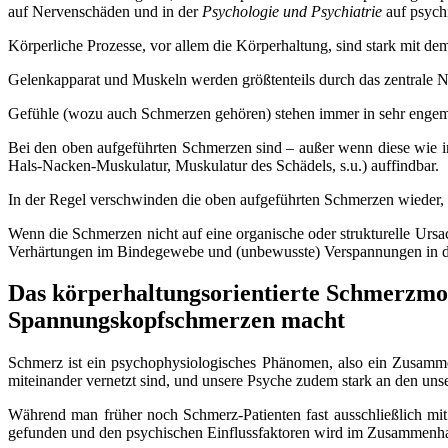
auf Nervenschäden und in der
Psychologie und Psychiatrie
auf psychi
Körperliche Prozesse, vor allem die Körperhaltung, sind stark mit de
Gelenkapparat und Muskeln werden größtenteils durch das zentrale N
Gefühle (wozu auch Schmerzen gehören) stehen immer in sehr enge
Bei den oben aufgeführten Schmerzen sind – außer wenn diese wie i
Hals-Nacken-Muskulatur, Muskulatur des Schädels, s.u.) auffindbar.
In der Regel verschwinden die oben aufgeführten Schmerzen wieder, 
Wenn die Schmerzen nicht auf eine organische oder strukturelle Urs
Verhärtungen im Bindegewebe und (unbewusste) Verspannungen in d
Das körperhaltungsorientierte Schmerzmo
Spannungskopfschmerzen macht
Schmerz ist ein psychophysiologisches Phänomen, also ein Zusamme
miteinander vernetzt sind, und unsere Psyche zudem stark an den un
Während man früher noch Schmerz-Patienten fast ausschließlich m
gefunden und den psychischen Einflussfaktoren wird im Zusammenh