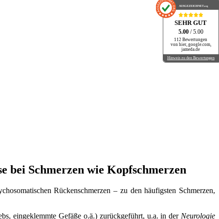
AUSGEZEICHNET
.org
SEHR GUT
5.00
/ 5.00
112 Bewertungen
von hier, google.com,
jameda.de
Hinweis zu den Bewertungen
eise bei Schmerzen wie Kopfschmerzen
ychosomatischen Rückenschmerzen – zu den häufigsten Schmerzen,
s, eingeklemmte Gefäße o.ä.) zurückgeführt, u.a. in der
Neurologie