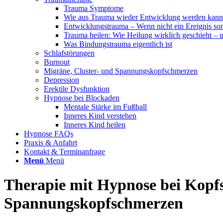
Trauma Symptome
Wie aus Trauma wieder Entwicklung werden kann
Entwicklungstrauma – Wenn nicht ein Ereignis son
Trauma heilen: Wie Heilung wirklich geschieht – u
Was Bindungstrauma eigentlich ist
Schlafstörungen
Burnout
Migräne, Cluster- und Spannungskopfschmerzen
Depression
Erektile Dysfunktion
Hypnose bei Blockaden
Mentale Stärke im Fußball
Inneres Kind verstehen
Inneres Kind heilen
Hypnose FAQs
Praxis & Anfahrt
Kontakt & Terminanfrage
Menü
Menü
Therapie mit Hypnose bei Kopf
Spannungskopfschmerzen