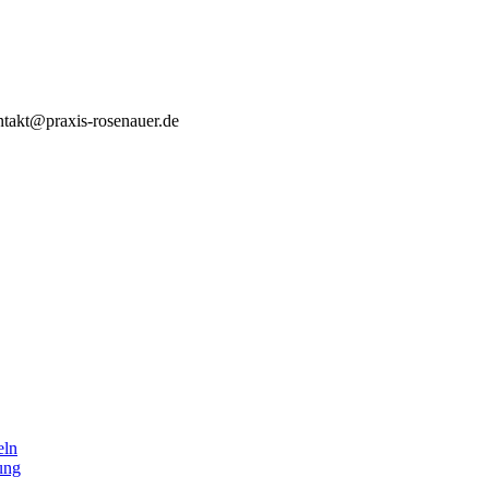
ntakt@praxis-rosenauer.de
eln
ung