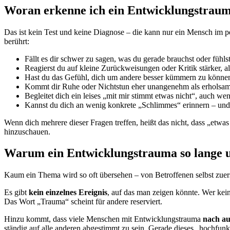
Woran erkenne ich ein Entwicklungstraum
Das ist kein Test und keine Diagnose – die kann nur ein Mensch im per
berührt:
Fällt es dir schwer zu sagen, was du gerade brauchst oder fühls
Reagierst du auf kleine Zurückweisungen oder Kritik stärker, al
Hast du das Gefühl, dich um andere besser kümmern zu können 
Kommt dir Ruhe oder Nichtstun eher unangenehm als erholsam
Begleitet dich ein leises „mit mir stimmt etwas nicht“, auch wen
Kannst du dich an wenig konkrete „Schlimmes“ erinnern – und 
Wenn dich mehrere dieser Fragen treffen, heißt das nicht, dass „etwas 
hinzuschauen.
Warum ein Entwicklungstrauma so lange u
Kaum ein Thema wird so oft übersehen – von Betroffenen selbst zuer
Es gibt
kein einzelnes Ereignis
, auf das man zeigen könnte. Wer kei
Das Wort „Trauma“ scheint für andere reserviert.
Hinzu kommt, dass viele Menschen mit Entwicklungstrauma
nach au
ständig auf alle anderen abgestimmt zu sein. Gerade dieses „hochfunk