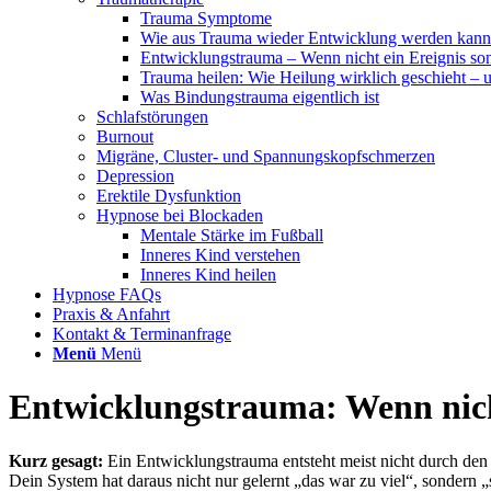
Trauma Symptome
Wie aus Trauma wieder Entwicklung werden kann
Entwicklungstrauma – Wenn nicht ein Ereignis son
Trauma heilen: Wie Heilung wirklich geschieht – u
Was Bindungstrauma eigentlich ist
Schlafstörungen
Burnout
Migräne, Cluster- und Spannungskopfschmerzen
Depression
Erektile Dysfunktion
Hypnose bei Blockaden
Mentale Stärke im Fußball
Inneres Kind verstehen
Inneres Kind heilen
Hypnose FAQs
Praxis & Anfahrt
Kontakt & Terminanfrage
Menü
Menü
Entwicklungstrauma: Wenn nicht
Kurz gesagt:
Ein Entwicklungstrauma entsteht meist nicht durch den 
Dein System hat daraus nicht nur gelernt „das war zu viel“, sondern 