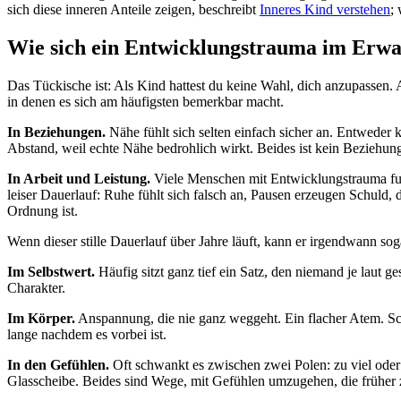
sich diese inneren Anteile zeigen, beschreibt
Inneres Kind verstehen
;
Wie sich ein Entwicklungstrauma im Erwac
Das Tückische ist: Als Kind hattest du keine Wahl, dich anzupassen. A
in denen es sich am häufigsten bemerkbar macht.
In Beziehungen.
Nähe fühlt sich selten einfach sicher an. Entweder
Abstand, weil echte Nähe bedrohlich wirkt. Beides ist kein Beziehungs
In Arbeit und Leistung.
Viele Menschen mit Entwicklungstrauma funkt
leiser Dauerlauf: Ruhe fühlt sich falsch an, Pausen erzeugen Schuld, 
Ordnung ist.
Wenn dieser stille Dauerlauf über Jahre läuft, kann er irgendwann so
Im Selbstwert.
Häufig sitzt ganz tief ein Satz, den niemand je laut ge
Charakter.
Im Körper.
Anspannung, die nie ganz weggeht. Ein flacher Atem. Schl
lange nachdem es vorbei ist.
In den Gefühlen.
Oft schwankt es zwischen zwei Polen: zu viel oder z
Glasscheibe. Beides sind Wege, mit Gefühlen umzugehen, die früher z