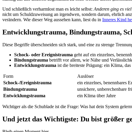
Und schließlich verharmlost man es leicht selbst:
Anderen ging es viel
nicht um Schuldzuweisung an irgendwen, sondern darum, ehrlich anz
verändern. Wie dieser Weg aussehen kann, liest du in
Inneres Kind he
Entwicklungstrauma, Bindungstrauma, Sch
Diese Begriffe überschneiden sich stark, und eine zu strenge Trennun
Schock- oder Ereignistrauma
geht auf ein einzelnes, benennb
Bindungstrauma
betrifft vor allem, wie Nähe und Verlässlich
Entwicklungstrauma
ist die breiteste Prägung: ein Klima, da
Form
Auslöser
Schock-/Ereignistrauma
ein einzelnes, benennbares Er
Bindungstrauma
unsichere, unberechenbare f
Entwicklungstrauma
ein Klima über Jahre
Wichtiger als die Schublade ist die Frage: Was hat dein System gel
Und jetzt das Wichtigste: Du bist größer 
Bleib einen Moment hier.