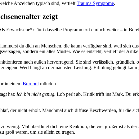
 welche Anzeichen typisch sind, vertieft
Trauma Symptome
.
hsenenalter zeigt
ls Erwachsene*r läuft dasselbe Programm oft einfach weiter – in Bereic
 klammerst du dich an Menschen, die kaum verfügbar sind, weil sich da
versagen, sondern ein altes Muster. Wie es entsteht, vertieft der Artike
ionieren nach außen hervorragend. Sie sind verlässlich, gründlich, of
der eigene Wert hängt an der nächsten Leistung. Erholung gelingt kaum,
gar in einem
Burnout
münden.
sagt hat:
Ich bin nicht genug.
Lob perlt ab, Kritik trifft ins Mark. Du er
af, der nicht erholt. Manchmal auch diffuse Beschwerden, für die sich 
u wenig. Mal überflutet dich eine Reaktion, die viel größer ist als der
u groß waren, um sie allein zu tragen.