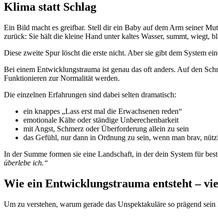
Klima statt Schlag
Ein Bild macht es greifbar. Stell dir ein Baby auf dem Arm seiner Mu
zurück: Sie hält die kleine Hand unter kaltes Wasser, summt, wiegt, b
Diese zweite Spur löscht die erste nicht. Aber sie gibt dem System e
Bei einem Entwicklungstrauma ist genau das oft anders. Auf den Schr
Funktionieren zur Normalität werden.
Die einzelnen Erfahrungen sind dabei selten dramatisch:
ein knappes „Lass erst mal die Erwachsenen reden“
emotionale Kälte oder ständige Unberechenbarkeit
mit Angst, Schmerz oder Überforderung allein zu sein
das Gefühl, nur dann in Ordnung zu sein, wenn man brav, nützli
In der Summe formen sie eine Landschaft, in der dein System für bes
überlebe ich.“
Wie ein Entwicklungstrauma entsteht – viel
Um zu verstehen, warum gerade das Unspektakuläre so prägend sein ka