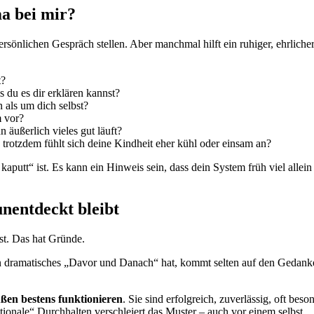
a bei mir?
sönlichen Gespräch stellen. Aber manchmal hilft ein ruhiger, ehrlicher 
t?
s du es dir erklären kannst?
als um dich selbst?
 vor?
n äußerlich vieles gut läuft?
trotzdem fühlt sich deine Kindheit eher kühl oder einsam an?
kaputt“ ist. Es kann ein Hinweis sein, dass dein System früh viel allein
nentdeckt bleibt
st. Das hat Gründe.
n dramatisches „Davor und Danach“ hat, kommt selten auf den Gedanken
ßen bestens funktionieren
. Sie sind erfolgreich, zuverlässig, oft be
tionale“ Durchhalten verschleiert das Muster – auch vor einem selbst.