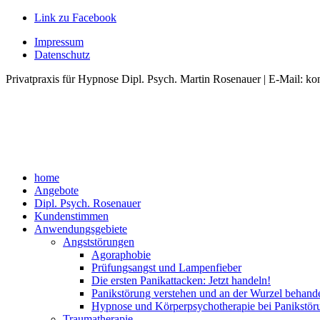
Link zu Facebook
Impressum
Datenschutz
Privatpraxis für Hypnose Dipl. Psych. Martin Rosenauer | E-Mail: ko
home
Angebote
Dipl. Psych. Rosenauer
Kundenstimmen
Anwendungsgebiete
Angststörungen
Agoraphobie
Prüfungsangst und Lampenfieber
Die ersten Panikattacken: Jetzt handeln!
Panikstörung verstehen und an der Wurzel behand
Hypnose und Körperpsychotherapie bei Panikstör
Traumatherapie