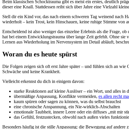
Beim klassischen Schocktrauma gibt es meist ein erstes, deutlich prä
dieser eine Knall. Stattdessen reiht sich über Jahre eine Vielzahl kle
Stell dir ein Kind vor, das nach einem schweren Tag weinend nach Hau
wiederholt – kein Trost, kein Hinschauen, keine ruhige Stimme von au
Entscheidend ist also weniger das einzelne Erlebnis als die Frage, o
hat bei einem Entwicklungstrauma über lange Zeit gefehlt. Ohne sie v
Lernen aus Wiederholung im Nervensystem im Detail abläuft, beschre
Woran du es heute spürst
Die Folgen zeigen sich oft erst Jahre später – und fühlen sich an wi
Schwäche und keine Krankheit.
Vielleicht erkennst du dich in einigem davon:
starke Reaktionen auf kleine Auslöser – ein Wort, und alles in d
übermäßige Anpassung, Konflikte vermeiden,
es allen recht m
kaum spüren oder sagen zu können, was du selbst brauchst
eine chronische Anspannung, ein Nie-wirklich-Abschalten
emotionale Taubheit, innere Leere oder ein diffuses „mit mir st
das Gefühl, festzustecken, obwohl nach außen vieles funktionie
Besonders häufig ist die stille Anpassung: die Bewegung auf andere z