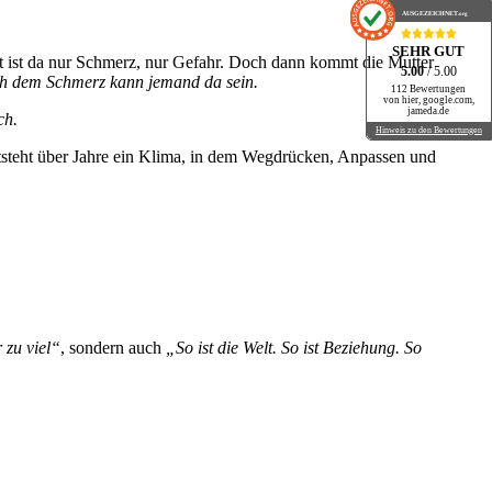
AUSGEZEICHNET
.org
SEHR GUT
ent ist da nur Schmerz, nur Gefahr. Doch dann kommt die Mutter
5.00
/ 5.00
h dem Schmerz kann jemand da sein.
112 Bewertungen
von hier, google.com,
jameda.de
ch.
Hinweis zu den Bewertungen
entsteht über Jahre ein Klima, in dem Wegdrücken, Anpassen und
zu viel“
, sondern auch
„So ist die Welt. So ist Beziehung. So