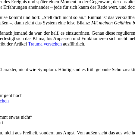
gendes Ereignis und später einen Moment in der Gegenwart, der das alte
iner Erfahrungen aneinander – jede für sich kaum der Rede wert, und doc
se kommt und hört: „Stell dich nicht so an.“ Einmal ist das verkraftba
ßen –, dann zieht das System eine leise Bilanz:
Mit meinen Gefühlen bin
b danach jemand da war, der half, es einzuordnen. Genau diese reguliere
erfestigt sich das Klima, bis Anpassen und Funktionieren sich nicht m
ibt der Artikel
Trauma verstehen
ausführlich.
e Charakter, nicht wie Symptom. Häufig sind es früh gebaute Schutzreakt
ir geht hoch
achen
immt etwas nicht“
rt
u, nicht aus Freiheit, sondern aus Angst. Von außen sieht das aus wie 