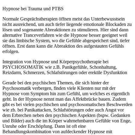
Hypnose bei Trauma und PTBS
Normale Gesprächstherapien öffnen meist das Unterbewusstsein
nicht ausreichend, um auch tiefer liegende emotionale Blockaden zu
lösen und sogenannte Abreaktionen zu stimulieren. Hier sind dann
alternative Tranceverfahren wie die Hypnose besser geeignet weil
sie das limbische System, wo die Gefühle abgespeichert sind, tiefer
öffnen. Erst dann kann die Abreaktion des aufgestauten Gefühls
erfolgen.
Integration von Hypnose und Körperpsychotherapie bei
PSYCHOSOMATIK wie z.B. Panikgefühle, Schonhaltung,
Reizdarm, Schmerzen, Schlafstörungen oder erektile Dysfunktion
Gerade bei den psychischen Themen, die sich hinter der
Psychosomatik verbergen, finden viele Klienten nur mit der
Hypnose vom Symptom hin zum Gefühl, um welches es eigentlich
geht. In der Hypnose nennt man das Affektbrücke bauen. Zudem
gibt es bei vielen psychischen und psychosomatischen Beschwerden
wie zb. bei Panikattacken, Schlafstörungen oder auch Angst vor
dem Erbrechen neben den psychischen Aspekten (bspw. Gedanken
und Bilder) auch die im Körper wahrnehmbaren Gefühle von Enge,
Unruhe oder Erschöpfung. Dann ist oft eine
Behandlungskombination von aufdeckender Hypnose mit