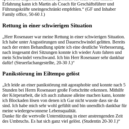
Erfahrung kann ich Martin als Coach für Geschäftsführer und
Führungskräfte uneingeschränkt empfehlen.“ (GF und
Inhaber
Family office, 50-60 J.)
Rettung in einer schwierigen Situation
„Herr Rosenauer war meine Rettung in einer schwierigen Situation.
Ich habe unter Angsstörungen und Dauerschwindel gelitten. Bereits
nach der ersten Behandlung spürte ich eine deutliche Verbesserung,
nach insgesamt drei Sitzungen konnte ich wieder Auto fahren und
mein Schwindel verschwand. Ich bin Herr Rosenauer sehr dankbar
dafür! (Steuerfachangestellte, 20-30 J.)“
Panikstörung im Eiltempo gelöst
„Ich leide an einer panikstörung mit agoraphobie und konnte nach 5
Stunden bei Herrn Rosenauer große Fortschritte erkennen. Mithilfe
der Körperarbeit, die ich auch zuhause alleine machen kann, konnte
ich Blockaden lösen von denen ich Gar nicht wusste dass sie da
sind. Ich habe mich sehr wohl gefühlt und bin unendlich dankbar für
meine wiedergewonnene Lebensqualität.
Danke für die wertvolle Unterstützung in einer anstrengenden Zeit
des Umbruchs. Es hat sich ganz viel gelöst. (Studentin 20-30 J.)“