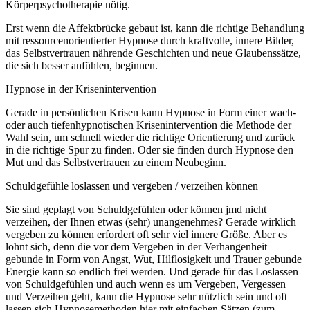
Körperpsychotherapie nötig.
Erst wenn die Affektbrücke gebaut ist, kann die richtige Behandlung
mit ressourcenorientierter Hypnose durch kraftvolle, innere Bilder,
das Selbstvertrauen nährende Geschichten und neue Glaubenssätze,
die sich besser anfühlen, beginnen.
Hypnose in der Krisenintervention
Gerade in persönlichen Krisen kann Hypnose in Form einer wach-
oder auch tiefenhypnotischen Krisenintervention die Methode der
Wahl sein, um schnell wieder die richtige Orientierung und zurück
in die richtige Spur zu finden. Oder sie finden durch Hypnose den
Mut und das Selbstvertrauen zu einem Neubeginn.
Schuldgefühle loslassen und vergeben / verzeihen können
Sie sind geplagt von Schuldgefühlen oder können jmd nicht
verzeihen, der Ihnen etwas (sehr) unangenehmes? Gerade wirklich
vergeben zu können erfordert oft sehr viel innere Größe. Aber es
lohnt sich, denn die vor dem Vergeben in der Verhangenheit
gebunde in Form von Angst, Wut, Hilflosigkeit und Trauer gebunde
Energie kann so endlich frei werden. Und gerade für das Loslassen
von Schuldgefühlen und auch wenn es um Vergeben, Vergessen
und Verzeihen geht, kann die Hypnose sehr nützlich sein und oft
lassen sich Hypnosemethoden hier mit einfachen Sätzen (zum