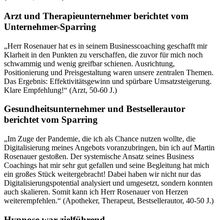
Arzt und Therapieunternehmer berichtet vom
Unternehmer-Sparring
„Herr Rosenauer hat es in seinem Businesscoaching geschafft mir
Klarheit in den Punkten zu verschaffen, die zuvor für mich noch
schwammig und wenig greifbar schienen. Ausrichtung,
Positionierung und Preisgestaltung waren unsere zentralen Themen.
Das Ergebnis: Effektivitätsgewinn und spürbare Umsatzsteigerung.
Klare Empfehlung!“ (Arzt, 50-60 J.)
Gesundheitsunternehmer und Bestsellerautor
berichtet vom Sparring
„Im Zuge der Pandemie, die ich als Chance nutzen wollte, die
Digitalisierung meines Angebots voranzubringen, bin ich auf Martin
Rosenauer gestoßen. Der systemische Ansatz seines Business
Coachings hat mir sehr gut gefallen und seine Begleitung hat mich
ein großes Stück weitergebracht! Dabei haben wir nicht nur das
Digitalisierungspotential analysiert und umgesetzt, sondern konnten
auch skalieren. Somit kann ich Herr Rosenauer von Herzen
weiterempfehlen.“ (Apotheker, Therapeut, Bestsellerautor, 40-50 J.)
Hypnose war zielführend