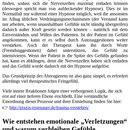
finden, sodass sich die Nervenzellen maximal entladen können
(deswegen spricht man von aufdeckender Hypnose). Dies ist im
Normalfall nur während einer Hypnose möglich, weil die ansonsten
im Alltag üblichen Verdrängungsmechanismen (der Verstand kann
nur arbeiten, wenn unaushaltbare Gefühle nicht ständig übergreifen)
dadurch außer Kraft gesetzt werden können – natürlich mit dem
Einverständnis und Willen des Patienten. Ist der Patient im Gefühl
angekommen, kann er es selbst durch Autosuggestionen weiter
verstärken. Auch der Therapeut kann ihn durch Worte
(Fremdsuggestionen) dabei unterstützen, das Gefühl zu
intensivieren. Wenn der Patient in die Spitze des Gefühls gefunden
hat, kann es abklingen, denn die Nervenzellen haben sich entladen
und das Gefühl wurde dadurch mit der Hypnose aufgelöst.
Das Grundprinzip des Abreagierens ist also ganz simpel, es erfordert
allerdings viel therapeutisches Feingefühl.
Viele innere Reaktionen folgen einer verborgenen Logik, die sich
erst auf einer tieferen Ebene erschließt. Eine verständliche
Einordnung dieser Prozesse und ihrer Entstehung finden Sie hier:
👉
http://praxis-rosenauer.de/trauma-verstehen/
Wie entstehen emotionale
„
Verletzungen
“
und warum verbleiben Gefühle