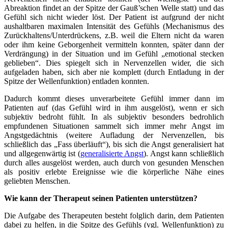
Abreaktion findet an der Spitze der Gauß’schen Welle statt) und das
Gefühl sich nicht wieder löst. Der Patient ist aufgrund der nicht
aushaltbaren maximalen Intensität des Gefühls (Mechanismus des
Zurückhaltens/Unterdrückens, z.B. weil die Eltern nicht da waren
oder ihm keine Geborgenheit vermitteln konnten, später dann der
Verdrängung) in der Situation und im Gefühl „emotional stecken
geblieben“. Dies spiegelt sich in Nervenzellen wider, die sich
aufgeladen haben, sich aber nie komplett (durch Entladung in der
Spitze der Wellenfunktion) entladen konnten.
Dadurch kommt dieses unverarbeitete Gefühl immer dann im
Patienten auf (das Gefühl wird in ihm ausgelöst), wenn er sich
subjektiv bedroht fühlt. In als subjektiv besonders bedrohlich
empfundenen Situationen sammelt sich immer mehr Angst im
Angstgedächtnis (weitere Aufladung der Nervenzellen, bis
schließlich das „Fass überläuft“), bis sich die Angst generalisiert hat
und allgegenwärtig ist (
generalisierte Angst
). Angst kann schließlich
durch alles ausgelöst werden, auch durch von gesunden Menschen
als positiv erlebte Ereignisse wie die körperliche Nähe eines
geliebten Menschen.
Wie kann der Therapeut seinen Patienten unterstützen?
Die Aufgabe des Therapeuten besteht folglich darin, dem Patienten
dabei zu helfen, in die Spitze des Gefühls (vgl. Wellenfunktion) zu