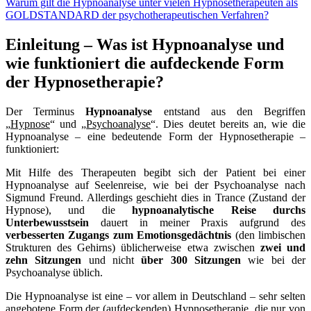
Warum gilt die Hypnoanalyse unter vielen Hypnosetherapeuten als
GOLDSTANDARD der psychotherapeutischen Verfahren?
Einleitung – Was ist Hypnoanalyse und
wie funktioniert die aufdeckende Form
der Hypnosetherapie?
Der Terminus
Hypnoanalyse
entstand aus den Begriffen
„
Hypnose
“ und „
Psychoanalyse
“. Dies deutet bereits an, wie die
Hypnoanalyse – eine bedeutende Form der Hypnosetherapie –
funktioniert:
Mit Hilfe des Therapeuten begibt sich der Patient bei einer
Hypnoanalyse auf Seelenreise, wie bei der Psychoanalyse nach
Sigmund Freund. Allerdings geschieht dies in Trance (Zustand der
Hypnose), und die
hypnoanalytische Reise durchs
Unterbewusstsein
dauert in meiner Praxis aufgrund des
verbesserten Zugangs zum Emotionsgedächtnis
(den limbischen
Strukturen des Gehirns) üblicherweise etwa zwischen
zwei und
zehn Sitzungen
und nicht
über 300 Sitzungen
wie bei der
Psychoanalyse üblich.
Die Hypnoanalyse ist eine – vor allem in Deutschland – sehr selten
angebotene Form der (aufdeckenden) Hypnosetherapie, die nur von