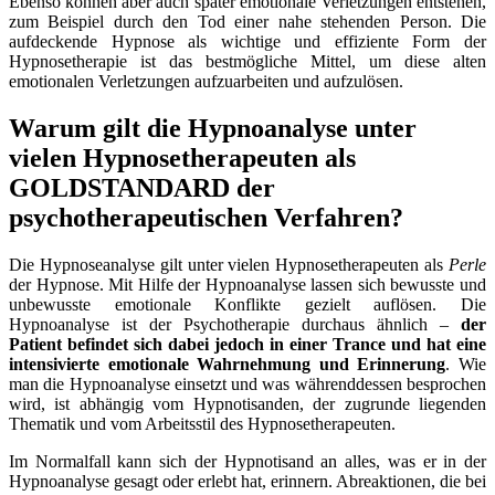
Ebenso können aber auch später emotionale Verletzungen entstehen,
zum Beispiel durch den Tod einer nahe stehenden Person. Die
aufdeckende Hypnose als wichtige und effiziente Form der
Hypnosetherapie ist das bestmögliche Mittel, um diese alten
emotionalen Verletzungen aufzuarbeiten und aufzulösen.
Warum gilt die Hypnoanalyse unter
vielen Hypnosetherapeuten als
GOLDSTANDARD der
psychotherapeutischen Verfahren?
Die Hypnoseanalyse gilt unter vielen Hypnosetherapeuten als
Perle
der Hypnose. Mit Hilfe der Hypnoanalyse lassen sich bewusste und
unbewusste emotionale Konflikte gezielt auflösen. Die
Hypnoanalyse ist der Psychotherapie durchaus ähnlich –
der
Patient befindet sich dabei jedoch in einer Trance und hat eine
intensivierte emotionale Wahrnehmung und Erinnerung
. Wie
man die Hypnoanalyse einsetzt und was währenddessen besprochen
wird, ist abhängig vom Hypnotisanden, der zugrunde liegenden
Thematik und vom Arbeitsstil des Hypnosetherapeuten.
Im Normalfall kann sich der Hypnotisand an alles, was er in der
Hypnoanalyse gesagt oder erlebt hat, erinnern. Abreaktionen, die bei