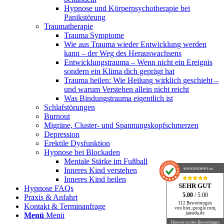
Hypnose und Körperpsychotherapie bei
Panikstörung
Traumatherapie
Trauma Symptome
Wie aus Trauma wieder Entwicklung werden
kann – der Weg des Herauswachsens
Entwicklungstrauma – Wenn nicht ein Ereignis
sondern ein Klima dich geprägt hat
Trauma heilen: Wie Heilung wirklich geschieht –
und warum Verstehen allein nicht reicht
Was Bindungstrauma eigentlich ist
Schlafstörungen
Burnout
Migräne, Cluster- und Spannungskopfschmerzen
Depression
Erektile Dysfunktion
Hypnose bei Blockaden
Mentale Stärke im Fußball
Inneres Kind verstehen
AUSGEZEICHNET
.org
Inneres Kind heilen
SEHR GUT
Hypnose FAQs
5.00
/ 5.00
Praxis & Anfahrt
112 Bewertungen
Kontakt & Terminanfrage
von hier, google.com,
jameda.de
Menü
Menü
Hinweis zu den Bewertungen