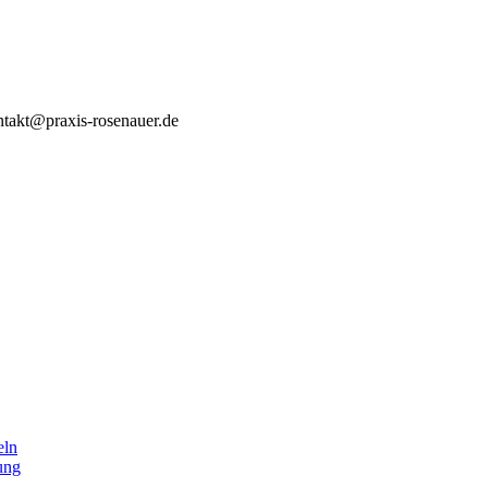
ntakt@praxis-rosenauer.de
eln
ung