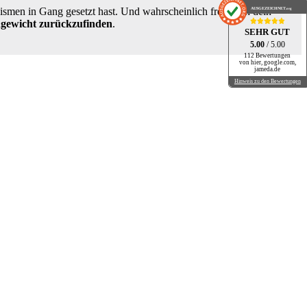
AUSGEZEICHNET
ismen in Gang gesetzt hast. Und wahrscheinlich freut sich dein
.org
chgewicht zurückzufinden
.
SEHR GUT
5.00
/ 5.00
112 Bewertungen
von hier, google.com,
jameda.de
Hinweis zu den Bewertungen