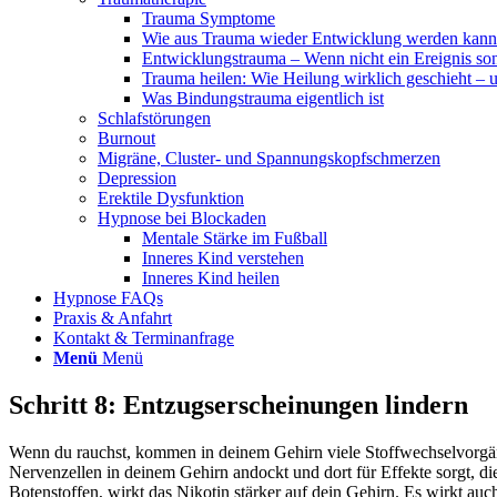
Trauma Symptome
Wie aus Trauma wieder Entwicklung werden kann
Entwicklungstrauma – Wenn nicht ein Ereignis son
Trauma heilen: Wie Heilung wirklich geschieht – u
Was Bindungstrauma eigentlich ist
Schlafstörungen
Burnout
Migräne, Cluster- und Spannungskopfschmerzen
Depression
Erektile Dysfunktion
Hypnose bei Blockaden
Mentale Stärke im Fußball
Inneres Kind verstehen
Inneres Kind heilen
Hypnose FAQs
Praxis & Anfahrt
Kontakt & Terminanfrage
Menü
Menü
Schritt 8: Entzugserscheinungen lindern
Wenn du rauchst, kommen in deinem Gehirn viele Stoffwechselvorgä
Nervenzellen in deinem Gehirn andockt und dort für Effekte sorgt, 
Botenstoffen, wirkt das Nikotin stärker auf dein Gehirn. Es wirkt au