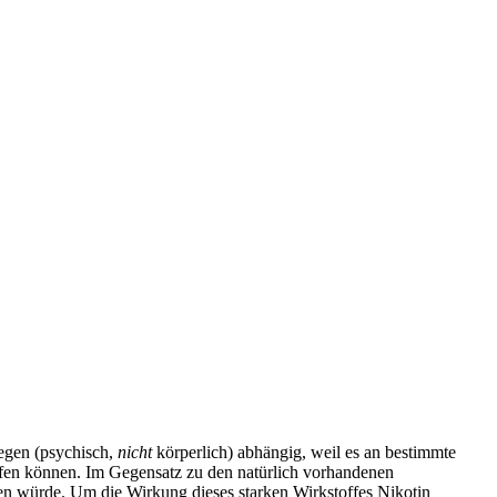
egen (psychisch,
nicht
körperlich) abhängig, weil es an bestimmte
ufen können. Im Gegensatz zu den natürlich vorhandenen
hnen würde. Um die Wirkung dieses starken Wirkstoffes Nikotin