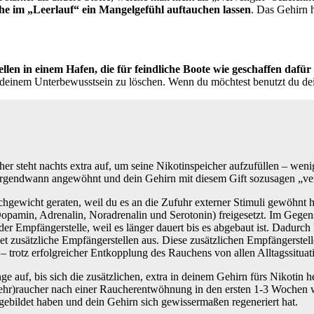
che im „Leerlauf“ ein Mangelgefühl auftauchen lassen
. Das Gehirn 
llen in einem Hafen, die für feindliche Boote wie geschaffen dafü
s deinem Unterbewusstsein zu löschen. Wenn du möchtest benutzt du d
er steht nachts extra auf, um seine Nikotinspeicher aufzufüllen – we
 irgendwann angewöhnt und dein Gehirn mit diesem Gift sozusagen „ve
chgewicht geraten, weil du es an die Zufuhr externer Stimuli gewöhnt
pamin, Adrenalin, Noradrenalin und Serotonin) freigesetzt. Im Gegensa
er Empfängerstelle, weil es länger dauert bis es abgebaut ist. Dadurch 
det zusätzliche Empfängerstellen aus. Diese zusätzlichen Empfängerstelle
– trotz erfolgreicher Entkopplung des Rauchens von allen Alltagssitu
nge auf, bis sich die zusätzlichen, extra in deinem Gehirn fürs Nikoti
r)raucher nach einer Raucherentwöhnung in den ersten 1-3 Wochen wied
gebildet haben und dein Gehirn sich gewissermaßen regeneriert hat.