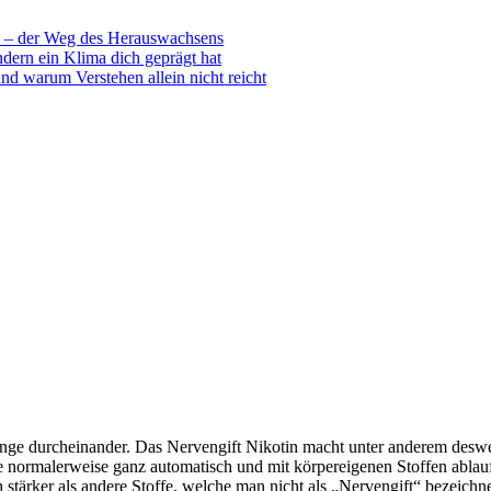
 – der Weg des Herauswachsens
dern ein Klima dich geprägt hat
nd warum Verstehen allein nicht reicht
nge durcheinander. Das Nervengift Nikotin macht unter anderem desw
die normalerweise ganz automatisch und mit körpereigenen Stoffen abla
ch stärker als andere Stoffe, welche man nicht als „Nervengift“ bezeic