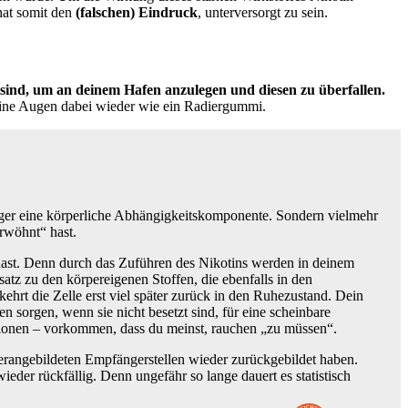
hat somit den
(falschen) Eindruck
, unterversorgt zu sein.
r sind, um an deinem Hafen anzulegen und diesen zu überfallen.
eine Augen dabei wieder wie ein Radiergummi.
niger eine körperliche Abhängigkeitskomponente. Sondern vielmehr
rwöhnt“ hast.
 hast. Denn durch das Zuführen des Nikotins werden in deinem
tz zu den körpereigenen Stoffen, die ebenfalls in den
kehrt die Zelle erst viel später zurück in den Ruhezustand. Dein
n sorgen, wenn sie nicht besetzt sind, für eine scheinbare
ationen – vorkommen, dass du meinst, rauchen „zu müssen“.
n herangebildeten Empfängerstellen wieder zurückgebildet haben.
er rückfällig. Denn ungefähr so lange dauert es statistisch