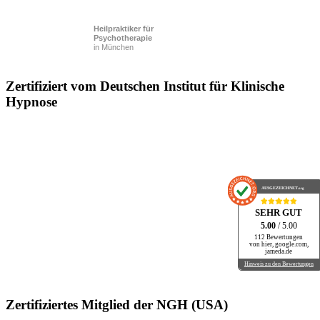
Heilpraktiker für
Psychotherapie
in München
Zertifiziert vom Deutschen Institut für Klinische
Hypnose
AUSGEZEICHNET
.org
SEHR GUT
5.00
/ 5.00
112 Bewertungen
von hier, google.com,
jameda.de
Hinweis zu den Bewertungen
Zertifiziertes Mitglied der NGH (USA)