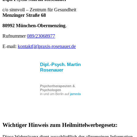
c/o sinnvoll – Zentrum für Gesundheit
Menzinger Straße 68
80992 München-Obermenzing
.
Rufnummer
089/23068977
E-mail:
kontakt[ät]praxis-rosenauer.de
Dipl.-Psych. Martin
Rosenauer
Psychotherapeuten &
Psychologen
in und um Berlin auf
jameda
Wichtiger Hinweis zum Heilmittelwerbegesetz:
Diese Webpräsenz dient ausschließlich der allgemeinen Information.